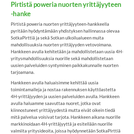
Pirtistä poweria nuorten yrittäjyyteen
-hanke
Pirtistä poweria nuorten yrittäjyyteen-hankkeella
pyritään hyödyntämään yhdistyksen hallinnassa olevaa
SotkaPirttiä ja sekä Sotkan ulkoilualueen muita
mahdollisuuksia nuorten yrittäjyyden vetovoimana.
Hankkeen avulla kehitetään ja mahdollistetaan uusia 4H-
yritysmahdollisuuksia nuorille sekä mahdollistetaan
uusien palveluiden syntyminen paikkakunnalle nuorten
tarjoamana.
Hankkeen avulla haluaisimme kehittää uusia
toimintamalleja ja nostaa rakennuksen käyttöastetta
4H-yrittäjyyden ja uusien palveluiden avulla. Hankkeen
avulla haluamme saavuttaa nuoret, jotka ovat
kiinnostuneet yrittäjyydestä mutta eivät oikein tiedä
mitä palvelua voisivat tarjota. Hankkeen aikana nuorille
markkinoidaan 4H-yrittäjyyttä ja esitellään nuorille
valmiita yritysideoita, joissa hyödynnetään SotkaPirttiä